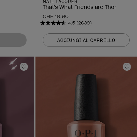
NAIL LACQUER
That's What Friends are Thor
CHF 19.90
4.5
(2639)
4.5
su
5
AGGIUNGI AL CARRELLO
stelle.
2639
recensioni
Aggiungi alla lista dei desideri
Aggi