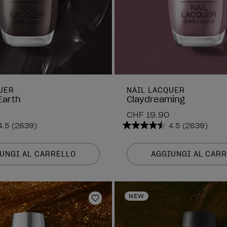
UER
NAIL LACQUER
Earth
Claydreaming
CHF 19.90
4.5
(2639)
4.5
(2639)
4.5
su
5
UNGI AL CARRELLO
AGGIUNGI AL CAR
stelle.
2639
i
recensioni
NEW
 dei desideri
Aggiungi alla lista dei desideri