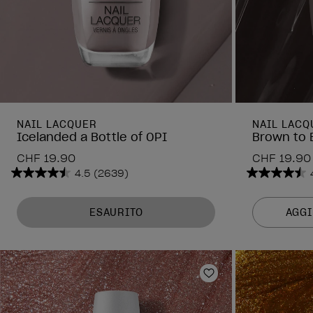
NAIL LACQUER
NAIL LACQ
Icelanded a Bottle of OPI
Brown to 
CHF 19.90
CHF 19.90
4.5
(2639)
4.5
4.5
su
su
5
5
ESAURITO
AGGI
stelle.
stelle.
2639
2639
recensioni
recension
Aggiungi alla lista