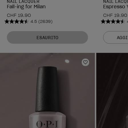
NAIL LACQUER
NAIL LACQ
Fall-ing for Milan
Espresso Y
CHF 19.90
CHF 19.90
4.5
(2639)
4.5
4.5
su
su
5
5
ESAURITO
AGGI
stelle.
stelle.
2639
2639
recensioni
recension
Aggiungi alla lista