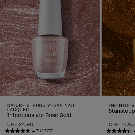
NATURE STRONG VEGAN NAIL
INFINITE 
LACQUER
Stunstopp
Intentions are Rose Gold
CHF 24.90
CHF 24.90
4.7
(1627)
4.7
4.4