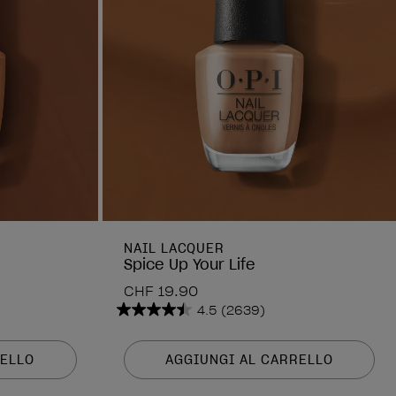
NAIL LACQUER
Spice Up Your Life
CHF 19.90
4.5
(2639)
4.5
su
5
RELLO
AGGIUNGI AL CARRELLO
stelle.