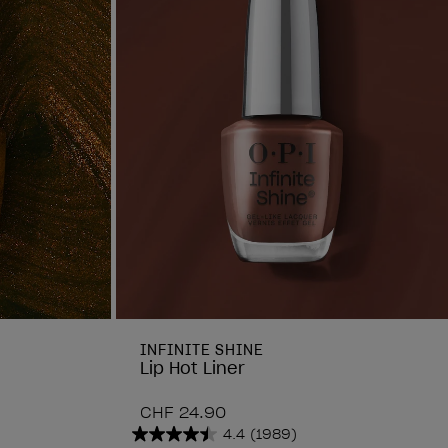
INFINITE SHINE
Lip Hot Liner
CHF 24.90
4.4
(1989)
4.4