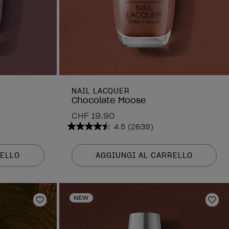
NAIL LACQUER
Chocolate Moose
CHF 19.90
4.5
(2639)
4.5
su
5
RELLO
AGGIUNGI AL CARRELLO
stelle.
2639
recensioni
NEW
Aggiungi alla lista dei desideri
Aggi