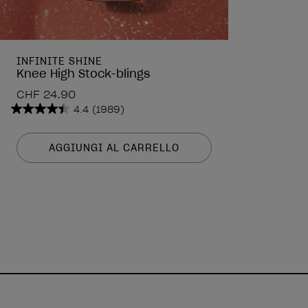
INFINITE SHINE
Knee High Stock-blings
CHF 24.90
4.4
(1989)
4.4
su
5
AGGIUNGI AL CARRELLO
stelle.
1989
recensioni