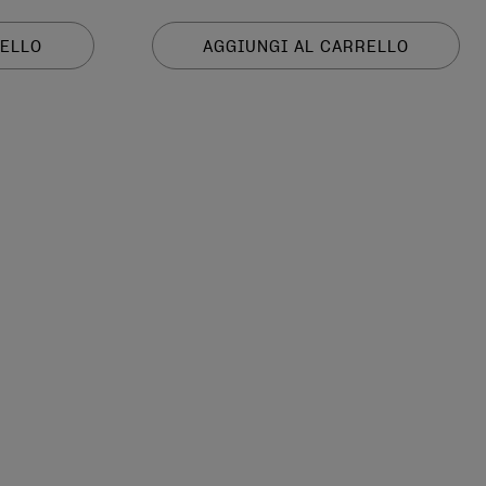
su
5
RELLO
AGGIUNGI AL CARRELLO
stelle.
1989
recensioni