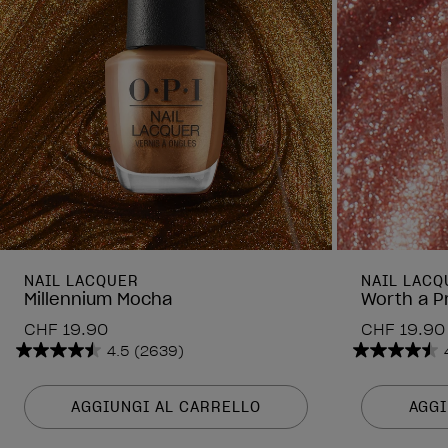
NAIL LACQUER
NAIL LACQ
Millennium Mocha
Worth a P
CHF 19.90
CHF 19.90
4.5
(2639)
4.5
4.5
su
su
5
5
AGGIUNGI AL CARRELLO
AGGI
stelle.
stelle.