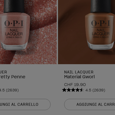
UER
NAIL LACQUER
retty Penne
Material Gworl
CHF 19.90
4.5
(2639)
4.5
(2639)
4.5
su
5
UNGI AL CARRELLO
AGGIUNGI AL CAR
stelle.