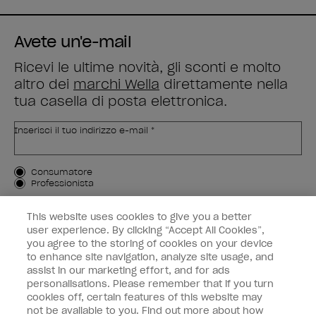
Avete un'e-mail
Ricevi le ultime novità, gli sconti e molto
altro dei
marchi Wella
direttamente nella
tua casella di posta elettronica.
Inserisci il tuo indirizzo e-mail *
Tipo di cliente
Consumatore
Professionista
ISCRIVIMI
This website uses cookies to give you a better
user experience. By clicking “Accept All Cookies”,
Informazioni per i clienti
you agree to the storing of cookies on your device
to enhance site navigation, analyze site usage, and
OPI & voi
assist in our marketing effort, and for ads
personalisations. Please remember that if you turn
cookies off, certain features of this website may
not be available to you. Find out more about how