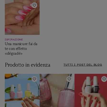
Aggiungi alla lista dei desideri
ISPIRAZIONE
Una manicure fai da
te con effetto
«dégradé»
Prodotto in evidenza
TUTTI I POST DEL BLOG
Aggiungi alla lista dei desideri
Aggiungi alla lista 
A