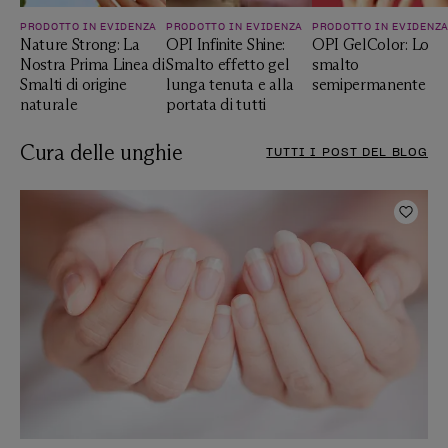
PRODOTTO IN EVIDENZA
PRODOTTO IN EVIDENZA
PRODOTTO IN EVIDENZ
Nature Strong: La
OPI Infinite Shine:
OPI GelColor: Lo
Nostra Prima Linea di
Smalto effetto gel
smalto
Smalti di origine
lunga tenuta e alla
semipermanente
naturale
portata di tutti
Cura delle unghie
TUTTI I POST DEL BLOG
Aggiu