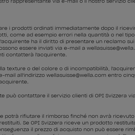
stro rappresentante via e-mail o il nostro servizio clien
lare i prodotti ordinati immediatamente dopo il rice
dotti, come ad esempio errori nella quantità o nel tip
, l'acquirente ha il diritto di presentare un reclamo su
 possono essere inviati via e-mail a wellasuisse@wel
enti contatterà l'acquirente.
lla texture o del colore o di incompatibilità, l'acquir
a e-mail all'indirizzo wellasuisse@wella.com entro cinq
'acquirente.
ente può contattare il servizio clienti di OPI Svizzera via
potrà rifiutare il rimborso finché non avrà ricevuto 
 restituiti. Se OPI Svizzera riceve un prodotto restitu
 conseguenza il prezzo di acquisto non può essere rim