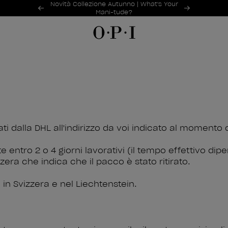
Offerte promozionali
Novità Collezione Autunno | What's Your
Item 1 of 2
Mani-tude?
ti dalla DHL all'indirizzo da voi indicato al momento d
ntro 2 o 4 giorni lavorativi (il tempo effettivo di
zzera che indica che il pacco è stato ritirato.
 in Svizzera e nel Liechtenstein.