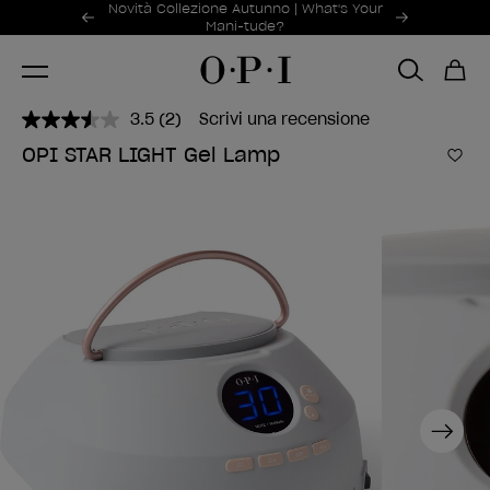
Offerte promozionali
Novità Collezione Autunno | What's Your
Item 1 of 2
Mani-tude?
3.5
(2)
Scrivi una recensione
Leggi
2
OPI STAR LIGHT Gel Lamp
recensioni.
Aggi
Stesso
link
alla
pagina.
Next