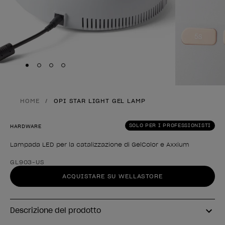
Skip to slide
Skip to slide
Skip to slide
Skip to slide
1
2
3
4
HOME
OPI STAR LIGHT GEL LAMP
SOLO PER I PROFESSIONISTI
HARDWARE
Lampada LED per la catalizzazione di GelColor e Axxium
Forma del prodotto
GL903-US
ACQUISTARE SU WELLASTORE
Descrizione del prodotto