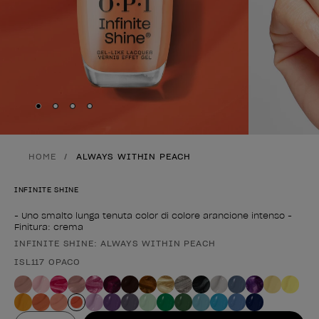
Skip to slide
Skip to slide
Skip to slide
Skip to slide
1
2
3
4
HOME
ALWAYS WITHIN PEACH
INFINITE SHINE
- Uno smalto lunga tenuta color di colore arancione intenso -
Finitura: crema
INFINITE SHINE: ALWAYS WITHIN PEACH
Forma del prodotto
ISL117 OPACO