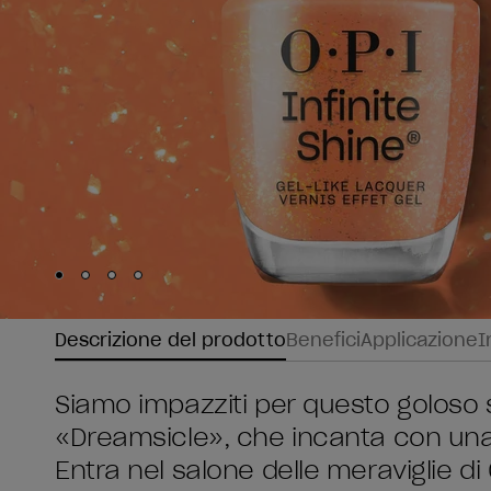
Skip to slide
Skip to slide
Skip to slide
Skip to slide
1
2
3
4
Descrizione del prodotto
Benefici
Applicazione
I
Siamo impazziti per questo goloso 
«Dreamsicle», che incanta con una
Entra nel salone delle meraviglie 