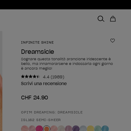
INFINITE SHINE
Aggiungi
Dreamsicle
Sognare questa tonalità arancione iridescente è
bello, ma innamorarsene e indossarla ogni giorno
è ancora meglio!
4.4
(1989)
Leggi
1989
Scrivi una recensione
recensioni.
Stesso
CHF 24.90
link
alla
pagina.
OPI'M DREAMING: DREAMSICLE
Forma del prodotto
ISL162 SEMI-SHEER