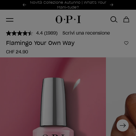
Offerte promozionali
Novità Collezione Autunno | What's Your
Item 1 of 2
Mani-tude?
4.4
(1989)
Scrivi una recensione
Leggi
1989
Flamingo Your Own Way
recensioni.
Aggi
Stesso
CHF 24.90
link
alla
pagina.
Next