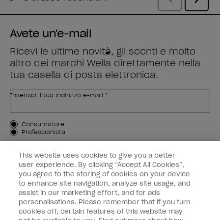
Avete un'e-mail
Ricevi le ultime novità, gli sconti e molto
altro dei
marchi Wella
direttamente nella
tua casella di posta elettronica.
Inserisci il tuo indirizzo e-mail *
Tipo di cliente
Consumatore
Professionista
ISCRIVIMI
This website uses cookies to give you a better
user experience. By clicking “Accept All Cookies”,
Informazioni per i clienti
you agree to the storing of cookies on your device
to enhance site navigation, analyze site usage, and
OPI & voi
assist in our marketing effort, and for ads
personalisations. Please remember that if you turn
cookies off, certain features of this website may