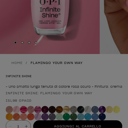
Skip to slide
Skip to slide
Skip to slide
Skip to slide
1
2
3
4
HOME
FLAMINGO YOUR OWN WAY
INFINITE SHINE
- Uno smalto lunga tenuta di colore rosa scuro - Finitura: crema
INFINITE SHINE: FLAMINGO YOUR OWN WAY
Forma del prodotto
ISL98 OPACO
Valore
AGGIUNGI AL CARRELLO