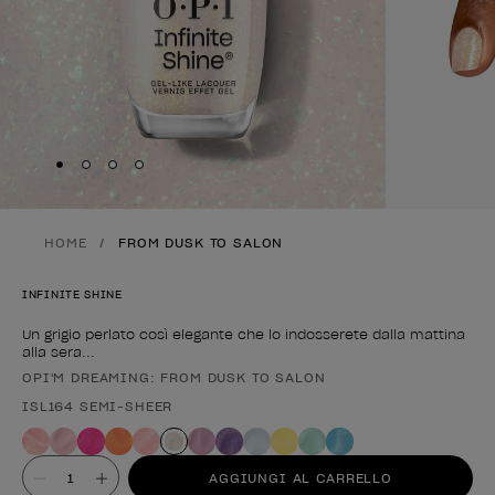
Skip to slide
Skip to slide
Skip to slide
Skip to slide
1
2
3
4
HOME
FROM DUSK TO SALON
INFINITE SHINE
Un grigio perlato così elegante che lo indosserete dalla mattina
alla sera...
OPI'M DREAMING: FROM DUSK TO SALON
Forma del prodotto
ISL164 SEMI-SHEER
Valore
AGGIUNGI AL CARRELLO