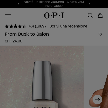
Offerte promozionali
Novità Collezione Autunno | What's Your
Item 1 of 2
Mani-tude?
4.4
(1989)
Scrivi una recensione
Leggi
1989
From Dusk to Salon
recensioni.
Aggi
Stesso
CHF 24.90
link
alla
pagina.
Next