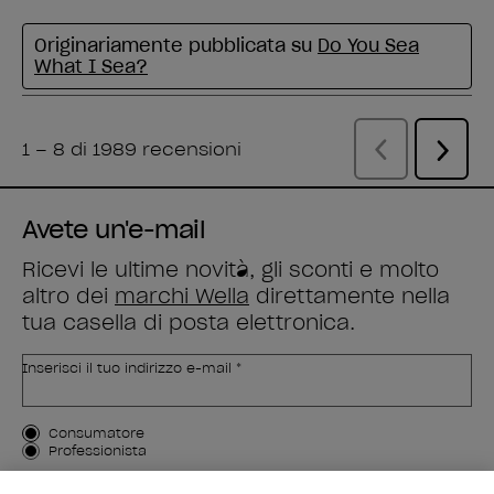
Avete un'e-mail
Ricevi le ultime novità, gli sconti e molto
altro dei
marchi Wella
direttamente nella
tua casella di posta elettronica.
Inserisci il tuo indirizzo e-mail *
Tipo di cliente
Consumatore
Professionista