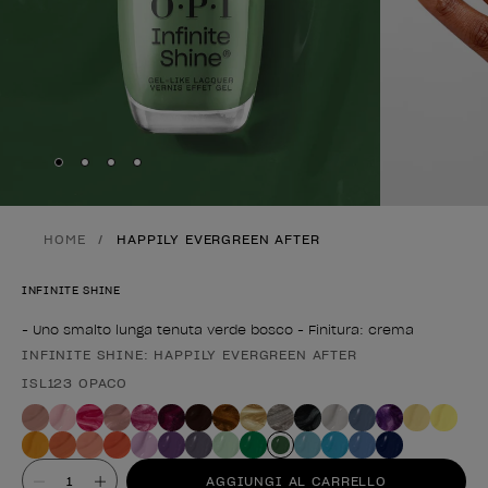
Skip to slide
Skip to slide
Skip to slide
Skip to slide
1
2
3
4
HOME
HAPPILY EVERGREEN AFTER
INFINITE SHINE
- Uno smalto lunga tenuta verde bosco - Finitura: crema
INFINITE SHINE: HAPPILY EVERGREEN AFTER
Forma del prodotto
ISL123 OPACO
Valore
AGGIUNGI AL CARRELLO