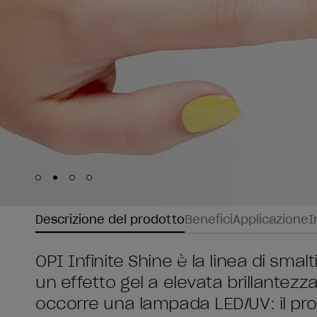
Skip to slide
Skip to slide
Skip to slide
Skip to slide
1
2
3
4
Descrizione del prodotto
Benefici
Applicazione
I
OPI Infinite Shine è la linea di sma
un effetto gel a elevata brillantez
occorre una lampada LED/UV: il prodo