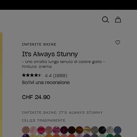
INFINITE SHINE
Aggiungi
It's Always Stunny
- Uno smalto lunga tenuta di colore giallo -
Finitura: crema
4.4
(1989)
Leggi
1989
Scrivi una recensione
recensioni.
Stesso
CHF 24.90
link
alla
pagina.
INFINITE SHINE: IT'S ALWAYS STUNNY
Forma del prodotto
ISL113 TRASPARENTE