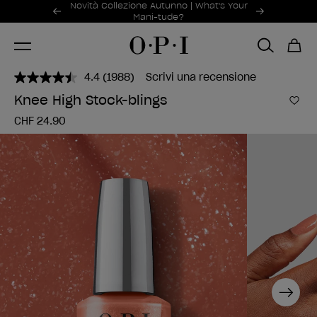
Offerte promozionali
Novità Collezione Autunno | What's Your
Item 1 of 2
Mani-tude?
4.4
(1988)
Scrivi una recensione
Leggi
1988
Knee High Stock-blings
recensioni.
Aggi
Stesso
CHF 24.90
link
alla
pagina.
Next