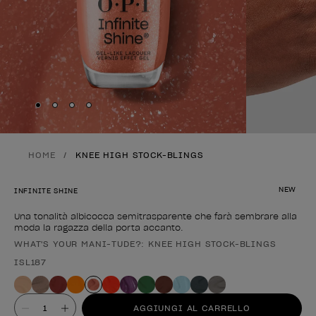
Skip to slide
Skip to slide
Skip to slide
Skip to slide
1
2
3
4
HOME
KNEE HIGH STOCK-BLINGS
NEW
INFINITE SHINE
Una tonalità albicocca semitrasparente che farà sembrare alla
moda la ragazza della porta accanto.
WHAT'S YOUR MANI-TUDE?: KNEE HIGH STOCK-BLINGS
Forma del prodotto
ISL187
Valore
AGGIUNGI AL CARRELLO