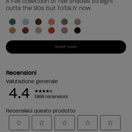
A Fall collection of nail shades straight
outta the 90s but ToTaLlY now.
SHOP NOW