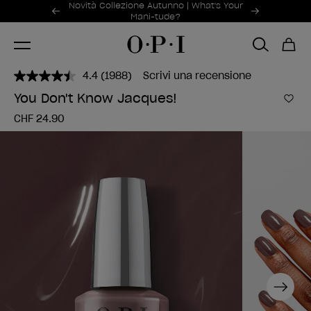
Offerte promozionali
Novità Collezione Autunno | What's Your
Item 1 of 2
Mani-tude?
4.4
(1988)
Scrivi una recensione
Leggi
1988
You Don't Know Jacques!
recensioni.
Aggi
Stesso
CHF 24.90
link
alla
pagina.
Next