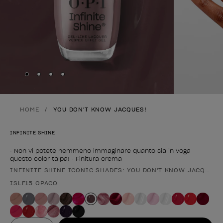
Skip to slide
Skip to slide
Skip to slide
Skip to slide
1
2
3
4
HOME
YOU DON'T KNOW JACQUES!
INFINITE SHINE
• Non vi potete nemmeno immaginare quanto sia in voga
questo color talpa! • Finitura crema
INFINITE SHINE ICONIC SHADES: YOU DON'T KNOW JACQUES!
Forma del prodotto
ISLF15 OPACO