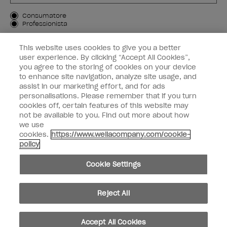
Tipo di cliente
Consumatore
Professionista
ISCRIVIMI
This website uses cookies to give you a better
user experience. By clicking “Accept All Cookies”,
Informazioni per i clienti
you agree to the storing of cookies on your device
to enhance site navigation, analyze site usage, and
OPI & voi
assist in our marketing effort, and for ads
personalisations. Please remember that if you turn
cookies off, certain features of this website may
not be available to you. Find out more about how
we use
cookies.
https://www.wellacompany.com/cookie-
instagram
facebook
policy
Impostazioni dei cookie
Cookie Settings
Copyright 2026, Wella Operations US LLC. Tutti i diritti riservati.
Reject All
Accept All Cookies