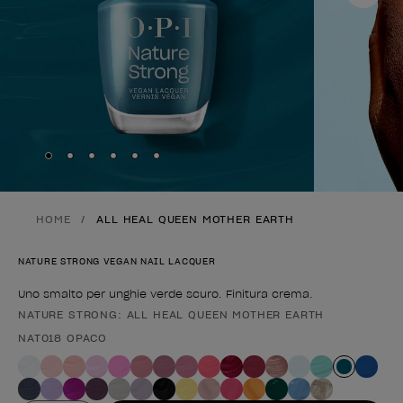
Skip to slide
Skip to slide
Skip to slide
Skip to slide
Skip to slide
1
Skip to slide
2
3
4
5
6
HOME
ALL HEAL QUEEN MOTHER EARTH
NATURE STRONG VEGAN NAIL LACQUER
Uno smalto per unghie verde scuro. Finitura crema.
NATURE STRONG: ALL HEAL QUEEN MOTHER EARTH
Forma del prodotto
NAT018 OPACO