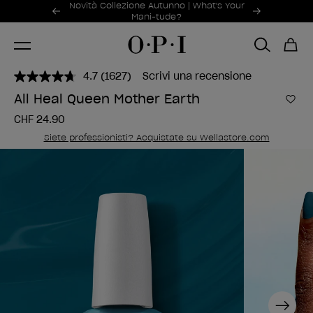
Offerte promozionali
Novità Collezione Autunno | What's Your
Item 1 of 2
Mani-tude?
4.7
(1627)
Scrivi una recensione
Leggi
1627
All Heal Queen Mother Earth
recensioni.
Aggi
Stesso
CHF 24.90
link
alla
Siete professionisti? Acquistate su Wellastore.com
pagina.
Next