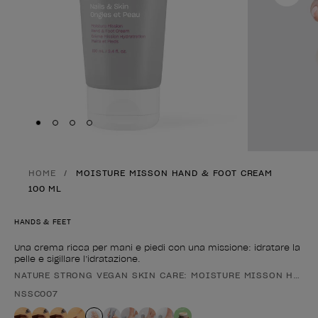
Skip to slide
Skip to slide
Skip to slide
Skip to slide
1
2
3
4
HOME
MOISTURE MISSON HAND & FOOT CREAM
100 ML
HANDS & FEET
Una crema ricca per mani e piedi con una missione: idratare la
pelle e sigillare l’idratazione.
NATURE STRONG VEGAN SKIN CARE: MOISTURE MISSON HAND 
Forma del prodotto
NSSC007