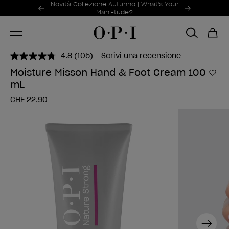
Offerte promozionali
Novità Collezione Autunno | What's Your
Item 1 of 2
Mani-tude?
4.8
(105)
Scrivi una recensione
Leggi
105
Moisture Misson Hand & Foot Cream 100
recensioni.
Aggi
mL
Stesso
link
CHF 22.90
alla
pagina.
Next