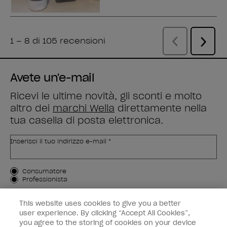
Avete un'e-mail
Ricevi le ultime novità, gli sconti e molto
altro dei
marchi Wella
direttamente nella
tua casella di posta elettronica.
Inserisci il tuo indirizzo e-mail *
Tipo di cliente
Consumatore
Professionista
ISCRIVIMI
This website uses cookies to give you a better
user experience. By clicking “Accept All Cookies”,
Informazioni per i clienti
you agree to the storing of cookies on your device