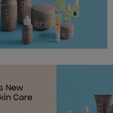
’s New
kin Care