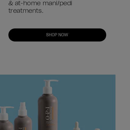
& at-home mani/pedi
treatments.
SHOP NOW