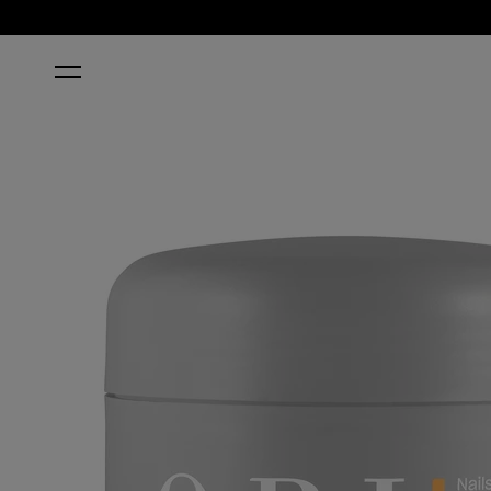
HOME
SMOOTH IT OUT HAND & FOOT SCRUB 250 ML