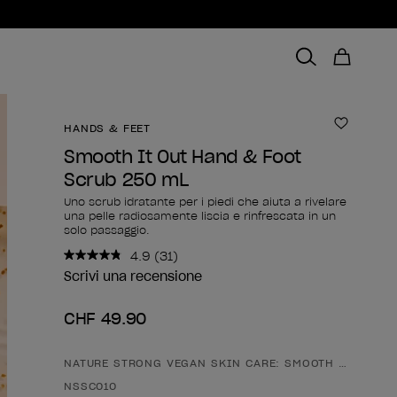
HANDS & FEET
Aggiungi
Smooth It Out Hand & Foot
Scrub 250 mL
Uno scrub idratante per i piedi che aiuta a rivelare
una pelle radiosamente liscia e rinfrescata in un
solo passaggio.
4.9
(31)
Leggi
31
Scrivi una recensione
recensioni.
Stesso
CHF 49.90
link
alla
pagina.
NATURE STRONG VEGAN SKIN CARE: SMOOTH IT OUT H
Forma del prodotto
NSSC010