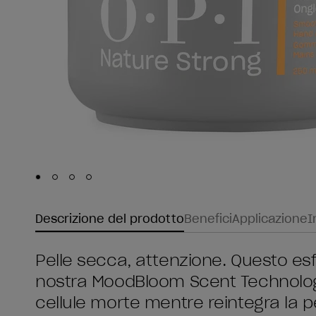
Skip to slide
Skip to slide
Skip to slide
Skip to slide
1
2
3
4
Descrizione del prodotto
Benefici
Applicazione
I
Pelle secca, attenzione. Questo esfo
nostra MoodBloom Scent Technolog
cellule morte mentre reintegra la pe