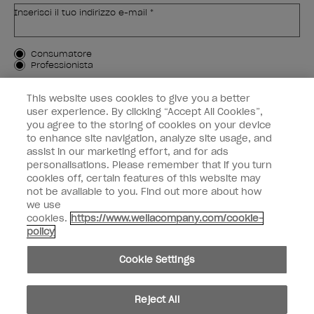
Inserisci il tuo indirizzo e-mail *
Tipo di cliente
Consumatore
Professionista
ISCRIVIMI
This website uses cookies to give you a better
user experience. By clicking “Accept All Cookies”,
Informazioni per i clienti
you agree to the storing of cookies on your device
to enhance site navigation, analyze site usage, and
OPI & voi
assist in our marketing effort, and for ads
personalisations. Please remember that if you turn
cookies off, certain features of this website may
not be available to you. Find out more about how
we use
cookies.
https://www.wellacompany.com/cookie-
instagram
facebook
policy
Impostazioni dei cookie
Cookie Settings
Copyright 2026, Wella Operations US LLC. Tutti i diritti riservati.
Reject All