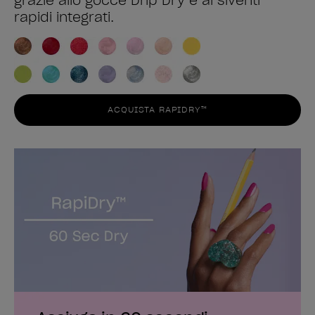
grazie allo gocce Drip Dry e ai slventi
rapidi integrati.
ACQUISTA RAPIDRY™