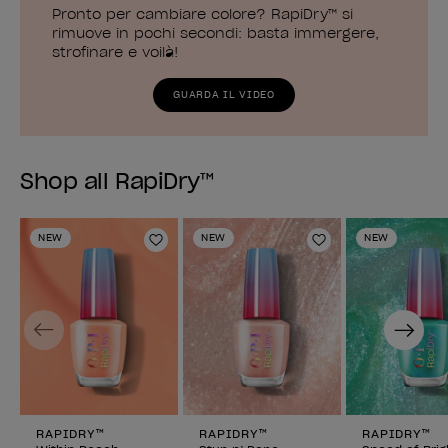
Pronto per cambiare colore? RapiDry™ si
rimuove in pochi secondi: basta immergere,
strofinare e voilà!
GUARDA IL VIDEO
Shop all RapiDry™
NEW
NEW
NEW
Aggiungi alla lista dei desideri
Aggiungi alla li
Previous
Next
RAPIDRY™
RAPIDRY™
RAPIDRY™