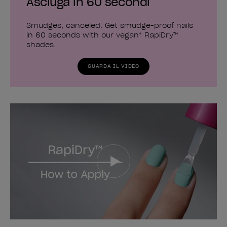
Asciuga in 60 secondi
Smudges, canceled. Get smudge-proof nails
in 60 seconds with our vegan* RapiDry™
shades.
GUARDA IL VIDEO