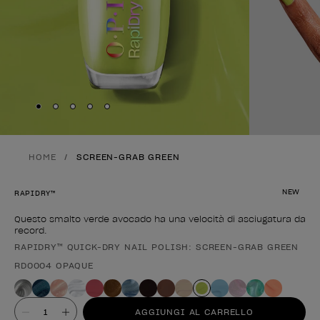
Skip to slide
Skip to slide
Skip to slide
Skip to slide
Skip to slide
1
2
3
4
5
HOME
SCREEN-GRAB GREEN
NEW
RAPIDRY™
Questo smalto verde avocado ha una velocità di asciugatura da
record.
RAPIDRY™ QUICK-DRY NAIL POLISH: SCREEN-GRAB GREEN
Forma del prodotto
RD0004 OPAQUE
Valore
AGGIUNGI AL CARRELLO