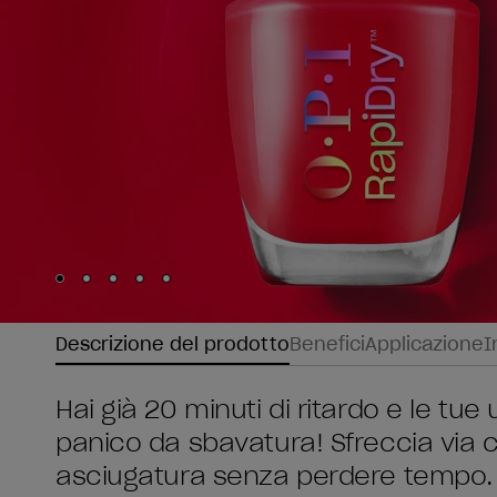
Skip to slide
Skip to slide
Skip to slide
Skip to slide
Skip to slide
1
2
3
4
5
Descrizione del prodotto
Benefici
Applicazione
I
Hai già 20 minuti di ritardo e le tu
panico da sbavatura! Sfreccia via
asciugatura senza perdere tempo. 