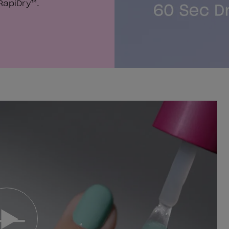
RapiDry™.