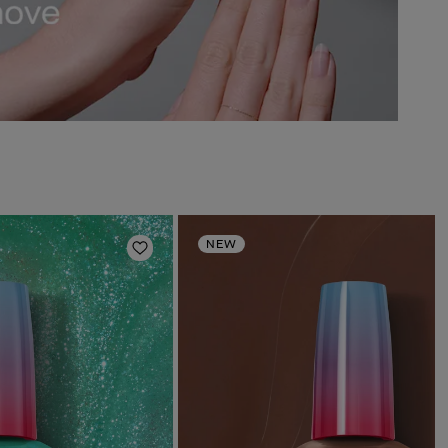
NEW
deri
Aggiungi alla lista dei desideri