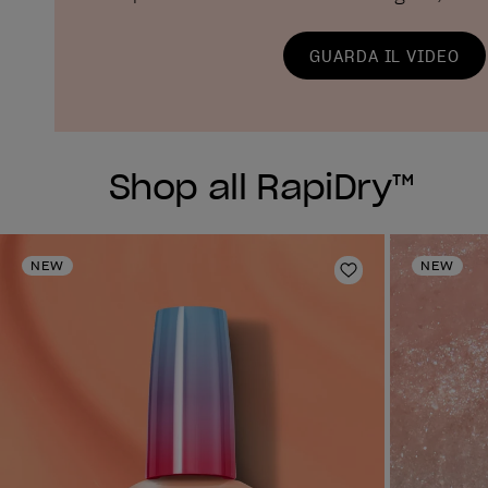
GUARDA IL VIDEO
Shop all RapiDry™
NEW
NEW
Aggiungi alla li