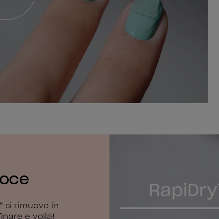
loce
 si rimuove in
inare e voilà!