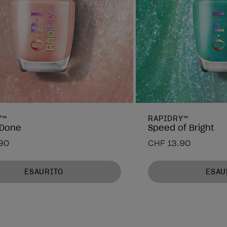
Y™
RAPIDRY™
 Done
Speed of Bright
90
CHF 13.90
ESAURITO
ESAU