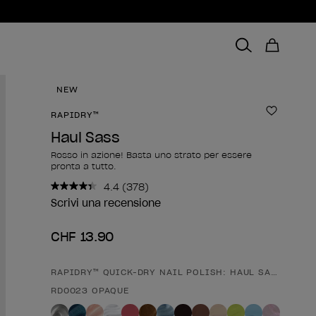
NEW
RAPIDRY™
Aggiungi
Haul Sass
Rosso in azione! Basta uno strato per essere
pronta a tutto.
4.4
(378)
Leggi
378
Scrivi una recensione
recensioni.
Stesso
CHF 13.90
link
alla
pagina.
RAPIDRY™ QUICK-DRY NAIL POLISH: HAUL SASS
Forma del prodotto
RD0023 OPAQUE