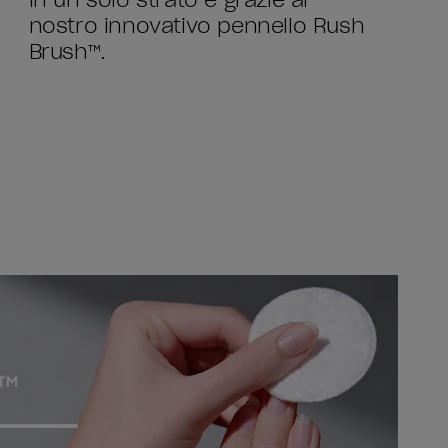
in un solo strato e grazie al
nostro innovativo pennello Rush
Brush™.