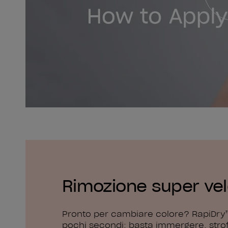
Rimozione super ve
Pronto per cambiare colore? RapiDry™
pochi secondi: basta immergere, strof