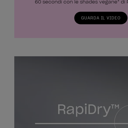
60 secondi con le shades vegane* di 
GUARDA IL VIDEO