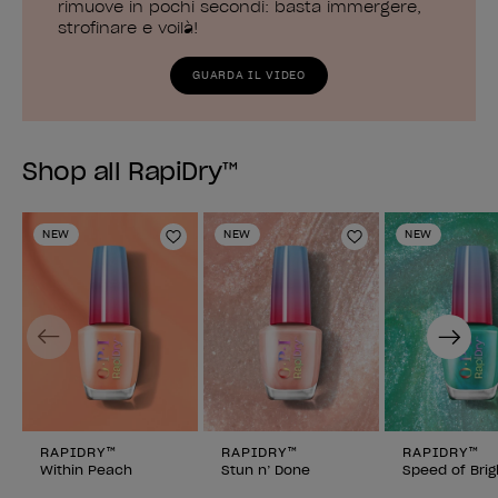
rimuove in pochi secondi: basta immergere,
strofinare e voilà!
GUARDA IL VIDEO
Shop all RapiDry™
NEW
NEW
NEW
Aggiungi alla lista dei desideri
Aggiungi alla li
Previous
Next
RAPIDRY™
RAPIDRY™
RAPIDRY™
Within Peach
Stun n’ Done
Speed of Brig