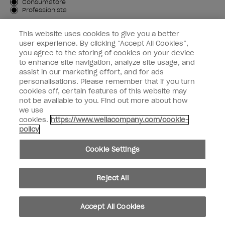
Tipo di cliente
Consumatore
Professionista
ISCRIVIMI
This website uses cookies to give you a better
user experience. By clicking “Accept All Cookies”,
Informazioni per i clienti
you agree to the storing of cookies on your device
to enhance site navigation, analyze site usage, and
OPI & voi
assist in our marketing effort, and for ads
personalisations. Please remember that if you turn
cookies off, certain features of this website may
not be available to you. Find out more about how
we use
cookies.
https://www.wellacompany.com/cookie-
instagram
facebook
policy
Impostazioni dei cookie
Cookie Settings
Copyright 2026, Wella Operations US LLC. Tutti i diritti riservati.
Reject All
Accept All Cookies