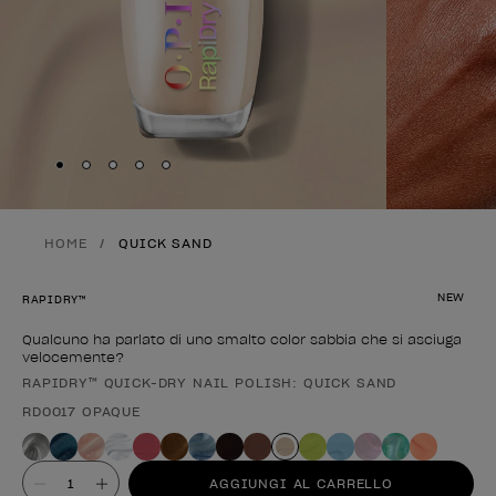
Skip to slide
Skip to slide
Skip to slide
Skip to slide
Skip to slide
1
2
3
4
5
HOME
QUICK SAND
NEW
RAPIDRY™
Qualcuno ha parlato di uno smalto color sabbia che si asciuga
velocemente?
RAPIDRY™ QUICK-DRY NAIL POLISH: QUICK SAND
Forma del prodotto
RD0017 OPAQUE
Valore
AGGIUNGI AL CARRELLO