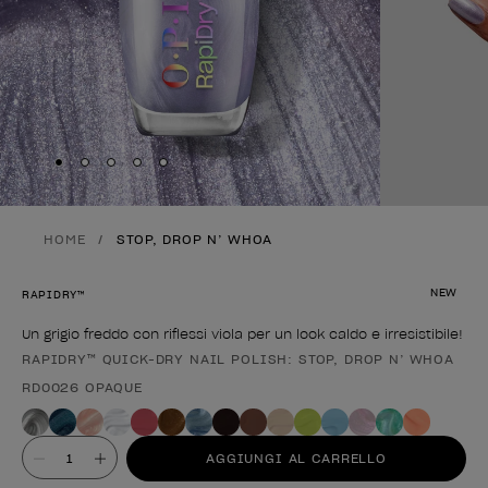
Skip to slide
Skip to slide
Skip to slide
Skip to slide
Skip to slide
1
2
3
4
5
HOME
STOP, DROP N’ WHOA
NEW
RAPIDRY™
Un grigio freddo con riflessi viola per un look caldo e irresistibile!
RAPIDRY™ QUICK-DRY NAIL POLISH: STOP, DROP N’ WHOA
Forma del prodotto
RD0026 OPAQUE
Valore
AGGIUNGI AL CARRELLO