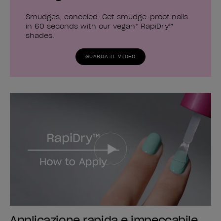
Smudges, canceled. Get smudge-proof nails
in 60 seconds with our vegan* RapiDry™
shades.
GUARDA IL VIDEO
Applicazione rapida e impeccabile