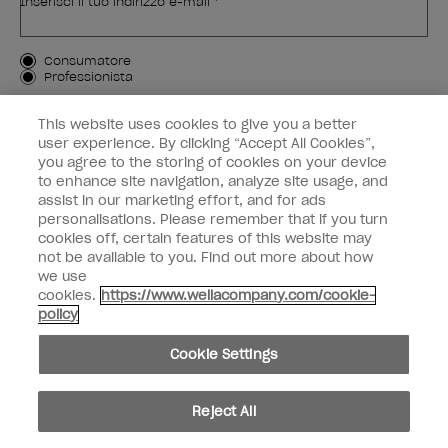
Inserisci il tuo indirizzo e-mail *
Tipo di cliente
Consumatore
Professionista
ISCRIVIMI
This website uses cookies to give you a better
user experience. By clicking “Accept All Cookies”,
Informazioni per i clienti
you agree to the storing of cookies on your device
to enhance site navigation, analyze site usage, and
OPI & voi
assist in our marketing effort, and for ads
personalisations. Please remember that if you turn
cookies off, certain features of this website may
not be available to you. Find out more about how
we use
cookies.
https://www.wellacompany.com/cookie-
instagram
facebook
policy
Impostazioni dei cookie
Cookie Settings
Copyright 2026, Wella Operations US LLC. Tutti i diritti riservati.
Reject All