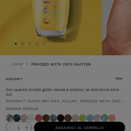
Skip to slide
Skip to slide
Skip to slide
Skip to slide
Skip to slide
1
2
3
4
5
HOME
PROCEED WITH (NO) CAUTION
NEW
RAPIDRY™
Con questo smalto giallo veloce e preciso, le sbavature sono
out.
RAPIDRY™ QUICK-DRY NAIL POLISH: PROCEED WITH (NO) CAU
Forma del prodotto
RD0003 OPAQUE
Valore
AGGIUNGI AL CARRELLO