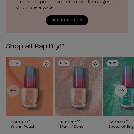
rimuove in pochi secondi: basta immergere,
strofinare e voilà!
GUARDA IL VIDEO
Shop all RapiDry™
NEW
NEW
NEW
Aggiungi alla lista dei desideri
Aggiungi alla li
Previous
Next
RAPIDRY™
RAPIDRY™
RAPIDRY™
Within Peach
Stun n’ Done
Speed of Brig