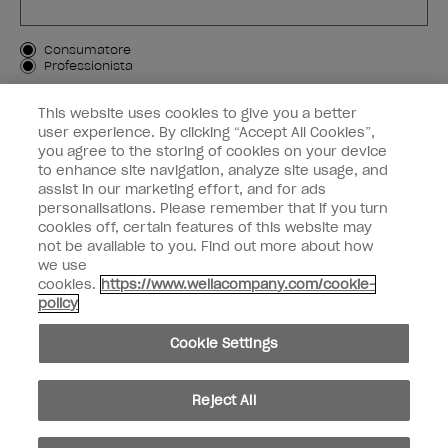
Tipo di cliente
Consumatore
Professionista
ISCRIVIMI
This website uses cookies to give you a better
user experience. By clicking “Accept All Cookies”,
Informazioni per i clienti
you agree to the storing of cookies on your device
to enhance site navigation, analyze site usage, and
OPI & voi
assist in our marketing effort, and for ads
personalisations. Please remember that if you turn
cookies off, certain features of this website may
not be available to you. Find out more about how
we use
cookies.
https://www.wellacompany.com/cookie-
instagram
facebook
policy
Impostazioni dei cookie
Cookie Settings
Copyright 2026, Wella Operations US LLC. Tutti i diritti riservati.
Reject All