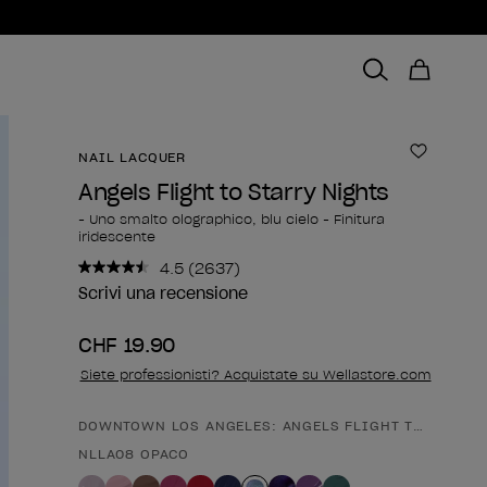
NAIL LACQUER
Aggiungi
Angels Flight to Starry Nights
- Uno smalto olographico, blu cielo - Finitura
iridescente
4.5
(2637)
Leggi
2637
Scrivi una recensione
recensioni.
Stesso
CHF 19.90
link
alla
Siete professionisti? Acquistate su Wellastore.com
pagina.
DOWNTOWN LOS ANGELES: ANGELS FLIGHT TO STARRY
Forma del prodotto
NLLA08 OPACO