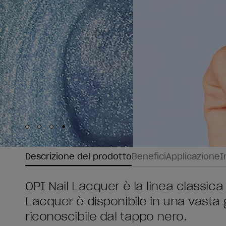
Skip to slide
Skip to slide
Skip to slide
Skip to slide
1
2
3
4
Descrizione del prodotto
Benefici
Applicazione
I
OPI Nail Lacquer è la linea classica 
Lacquer è disponibile in una vasta
riconoscibile dal tappo nero.