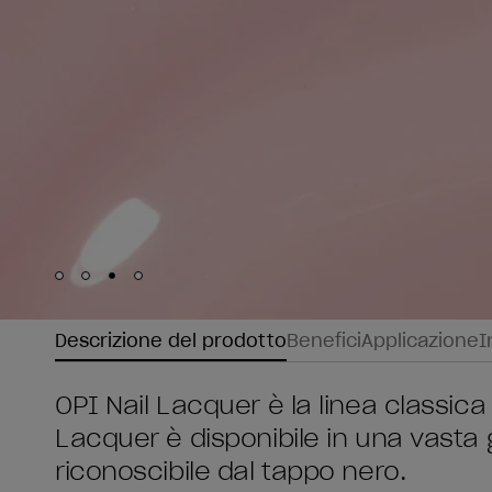
Skip to slide
Skip to slide
Skip to slide
Skip to slide
1
2
3
4
Descrizione del prodotto
Benefici
Applicazione
I
OPI Nail Lacquer è la linea classica 
Lacquer è disponibile in una vasta
riconoscibile dal tappo nero.