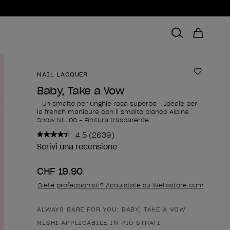
NAIL LACQUER
Aggiungi
Baby, Take a Vow
- Un smalto per unghie rosa superbo - Ideale per
la french manicure con il smalto bianco Alpine
Snow NLL00 - Finitura trasparente
4.5
(2639)
Leggi
2639
Scrivi una recensione
recensioni.
Stesso
CHF 19.90
link
alla
Siete professionisti? Acquistate su Wellastore.com
pagina.
ALWAYS BARE FOR YOU: BABY, TAKE A VOW
Forma del prodotto
NLSH1 APPLICABILE IN PIÙ STRATI