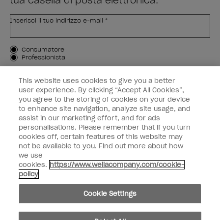
tua casella di posta elettronica.
Inserisci il tuo indirizzo e-mail *
Tipo di cliente
Consumatore
Professionista
ISCRIVIMI
This website uses cookies to give you a better
user experience. By clicking “Accept All Cookies”,
Informazioni per i clienti
you agree to the storing of cookies on your device
to enhance site navigation, analyze site usage, and
OPI & voi
assist in our marketing effort, and for ads
personalisations. Please remember that if you turn
cookies off, certain features of this website may
not be available to you. Find out more about how
we use
cookies.
https://www.wellacompany.com/cookie-
instagram
facebook
policy
Impostazioni dei cookie
Cookie Settings
Copyright 2026, Wella Operations US LLC. Tutti i diritti riservati.