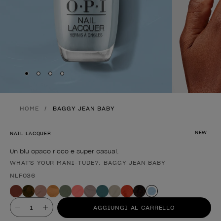
Skip to slide
Skip to slide
Skip to slide
Skip to slide
1
2
3
4
HOME
BAGGY JEAN BABY
NEW
NAIL LACQUER
Un blu opaco ricco e super casual.
WHAT'S YOUR MANI-TUDE?: BAGGY JEAN BABY
Forma del prodotto
NLF036
Valore
AGGIUNGI AL CARRELLO