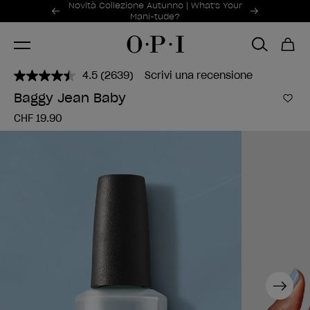
Offerte promozionali
Novità Collezione Autunno | What's Your
Item 1 of 2
Mani-tude?
4.5
(2639)
Scrivi una recensione
Leggi
2639
Baggy Jean Baby
recensioni.
Aggi
Stesso
CHF 19.90
link
alla
pagina.
Next