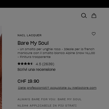
NAIL LACQUER
Aggiungi
Bare My Soul
- Un smalto per unghie rosa - Ideale per la french
manicure con il smalto bianco Alpine Snow NLL00
- Finitura trasparente
4.5
(2639)
Leggi
2639
Scrivi una recensione
recensioni.
Stesso
CHF 19.90
link
alla
Siete professionisti? Acquistate su Wellastore.com
pagina.
ALWAYS BARE FOR YOU: BARE MY SOUL
Forma del prodotto
NLSH4 APPLICABILE IN PIÙ STRATI