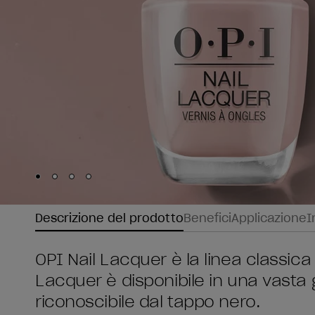
Skip to slide
Skip to slide
Skip to slide
Skip to slide
1
2
3
4
Descrizione del prodotto
Benefici
Applicazione
I
OPI Nail Lacquer è la linea classica 
Lacquer è disponibile in una vasta
riconoscibile dal tappo nero.