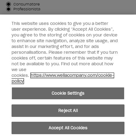
Tipo di cliente
Consumatore
Professionista
ISCRIVIMI
This website uses cookies to give you a better
user experience. By clicking “Accept All Cookies”,
Informazioni per i clienti
you agree to the storing of cookies on your device
to enhance site navigation, analyze site usage, and
OPI & voi
assist in our marketing effort, and for ads
personalisations. Please remember that if you turn
cookies off, certain features of this website may
not be available to you. Find out more about how
we use
cookies.
https://www.wellacompany.com/cookie-
instagram
facebook
policy
Impostazioni dei cookie
Cookie Settings
Copyright 2026, Wella Operations US LLC. Tutti i diritti riservati.
Reject All
Accept All Cookies