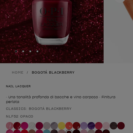
Skip to slide
Skip to slide
Skip to slide
Skip to slide
1
2
3
4
HOME
BOGOTÁ BLACKBERRY
NAIL LACQUER
• Una tonalità profonda di bacche e vino corposo • Finitura
perlata
CLASSICS: BOGOTÁ BLACKBERRY
Forma del prodotto
NLF52 OPACO