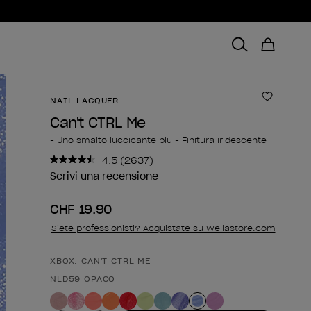
NAIL LACQUER
Aggiungi
Can't CTRL Me
- Uno smalto luccicante blu - Finitura iridescente
4.5
(2637)
Leggi
2637
Scrivi una recensione
recensioni.
Stesso
CHF 19.90
link
alla
Siete professionisti? Acquistate su Wellastore.com
pagina.
XBOX: CAN'T CTRL ME
Forma del prodotto
NLD59 OPACO