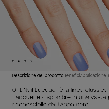
Skip to slide
Skip to slide
Skip to slide
Skip to slide
1
2
3
4
Descrizione del prodotto
Benefici
Applicazione
I
OPI Nail Lacquer è la linea classica 
Lacquer è disponibile in una vasta
riconoscibile dal tappo nero.