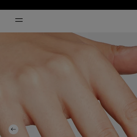
HOME
CAN'T CTRL ME
Previous