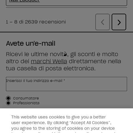
Avete un'e-mail
Ricevi le ultime novità, gli sconti e molto
altro dei
marchi Wella
direttamente nella
tua casella di posta elettronica.
Inserisci il tuo indirizzo e-mail *
Tipo di cliente
Consumatore
Professionista
ISCRIVIMI
This website uses cookies to give you a better
user experience. By clicking “Accept All Cookies”,
Informazioni per i clienti
you agree to the storing of cookies on your device