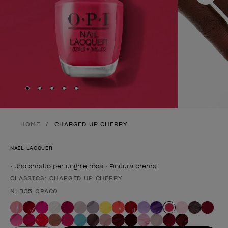
Skip to slide
Skip to slide
Skip to slide
Skip to slide
Skip to slide
1
2
3
4
5
HOME
CHARGED UP CHERRY
NAIL LACQUER
• Uno smalto per unghie rosa • Finitura crema
CLASSICS: CHARGED UP CHERRY
Forma del prodotto
NLB35 OPACO