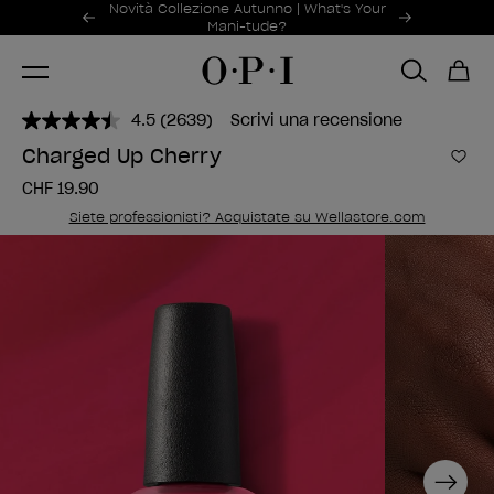
Offerte promozionali
Novità Collezione Autunno | What's Your
Item 1 of 2
Mani-tude?
4.5
(2639)
Scrivi una recensione
Leggi
2639
Charged Up Cherry
recensioni.
Aggi
Stesso
CHF 19.90
link
alla
Siete professionisti? Acquistate su Wellastore.com
pagina.
Next