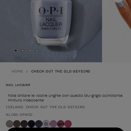
Skip to slide
Skip to slide
Skip to slide
Skip to slide
1
2
3
4
HOME
CHECK OUT THE OLD GEYSIRS
NAIL LACQUER
• Fate brillare le vostre unghie con questo blu-grigio scintillante.
• Finitura iridescente
ICELAND: CHECK OUT THE OLD GEYSIRS
Forma del prodotto
NLI60 OPACO