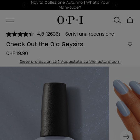
Offerte promozionali
Novità Collezione Autunno | What's Your
Item 1 of 2
Mani-tude?
4.5
(2636)
Scrivi una recensione
Leggi
2636
Check Out the Old Geysirs
recensioni.
Aggi
Stesso
CHF 19.90
link
alla
Siete professionisti? Acquistate su Wellastore.com
pagina.
Next