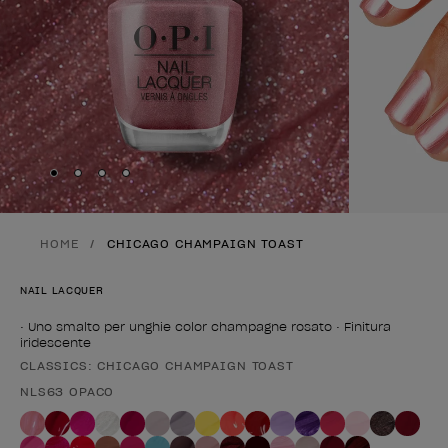
Skip to slide
Skip to slide
Skip to slide
Skip to slide
1
2
3
4
HOME
CHICAGO CHAMPAIGN TOAST
NAIL LACQUER
• Uno smalto per unghie color champagne rosato • Finitura
iridescente
CLASSICS: CHICAGO CHAMPAIGN TOAST
Forma del prodotto
NLS63 OPACO