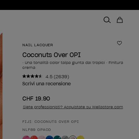
NAIL LACQUER
Aggiungi
Coconuts Over OPI
• Una tonalità color talpa giunta dai tropici • Finitura
crema
4.5
(2639)
Leggi
2639
Scrivi una recensione
recensioni.
Stesso
CHF 19.90
link
alla
Siete professionisti? Acquistate su Wellastore.com
pagina.
FIJI: COCONUTS OVER OPI
Forma del prodotto
NLF89 OPACO