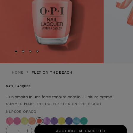
Skip to slide
Skip to slide
Skip to slide
Skip to slide
1
2
3
4
HOME
FLEX ON THE BEACH
NAIL LACQUER
- Un smalto in una forte tonalità corallo - Finitura crema
SUMMER MAKE THE RULES: FLEX ON THE BEACH
Forma del prodotto
NLP005 OPACO
Valore
AGGIUNGI AL CARRELLO