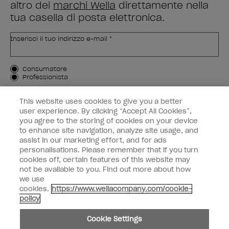
altro dei
marchi Wella
direttamente nella
tua casella di posta elettronica.
Inserisci il tuo indirizzo e-mail *
Tipo di cliente
Consumatore
Professionista
ISCRIVIMI
This website uses cookies to give you a better
user experience. By clicking “Accept All Cookies”,
Informazioni per i clienti
you agree to the storing of cookies on your device
to enhance site navigation, analyze site usage, and
OPI & voi
assist in our marketing effort, and for ads
personalisations. Please remember that if you turn
cookies off, certain features of this website may
not be available to you. Find out more about how
we use
cookies.
https://www.wellacompany.com/cookie-
instagram
facebook
policy
Impostazioni dei cookie
Cookie Settings