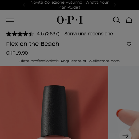
Offerte promozionali
Novità Collezione Autunno | What's Your
Item 1 of 2
Mani-tude?
4.5
(2637)
Scrivi una recensione
Leggi
2637
Flex on the Beach
recensioni.
Aggi
Stesso
CHF 19.90
link
alla
Siete professionisti? Acquistate su Wellastore.com
pagina.
Next