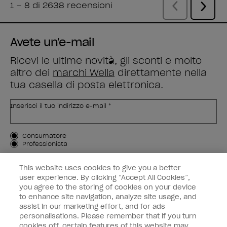
Avete un'e-mail
Ricevi le ultime novità, gli sconti e molto
altro dei
marchi Wella
direttamente nella
tua casella di posta elettronica.
Inserisci il tuo indirizzo e-mail *
Tipo di cliente
Consumatore
Professionista
ISCRIVIMI
This website uses cookies to give you a better
user experience. By clicking “Accept All Cookies”,
Informazioni per i clienti
you agree to the storing of cookies on your device
to enhance site navigation, analyze site usage, and
OPI & voi
assist in our marketing effort, and for ads
personalisations. Please remember that if you turn
cookies off, certain features of this website may