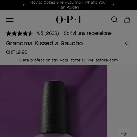
Offerte promozionali
Novità Collezione Autunno | What's Your
Item 1 of 2
Mani-tude?
4.5
(2638)
Scrivi una recensione
Leggi
2638
Grandma Kissed a Gaucho
recensioni.
Aggi
Stesso
CHF 19.90
link
alla
Siete professionisti? Acquistate su Wellastore.com
pagina.
Next