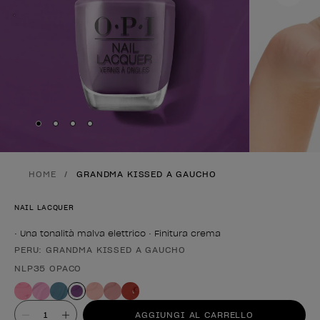
Skip to slide
Skip to slide
Skip to slide
Skip to slide
1
2
3
4
HOME
GRANDMA KISSED A GAUCHO
NAIL LACQUER
• Una tonalità malva elettrico • Finitura crema
PERU: GRANDMA KISSED A GAUCHO
Forma del prodotto
NLP35 OPACO
Valore
AGGIUNGI AL CARRELLO