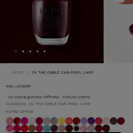
Skip to slide
Skip to slide
Skip to slide
Skip to slide
Skip to slide
1
2
3
4
5
HOME
IN THE CABLE CAR-POOL LANE
NAIL LACQUER
• Un colore granato raffinato • Finitura crema
CLASSICS: IN THE CABLE CAR-POOL LANE
Forma del prodotto
NLF62 OPACO