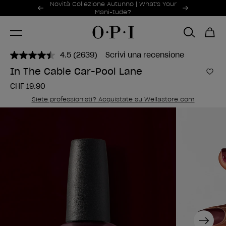
Offerte promozionali
Novità Collezione Autunno | What's Your
Item 1 of 2
Mani-tude?
4.5
(2639)
Scrivi una recensione
Leggi
2639
In The Cable Car-Pool Lane
recensioni.
Aggi
Stesso
CHF 19.90
link
alla
Siete professionisti? Acquistate su Wellastore.com
pagina.
Next