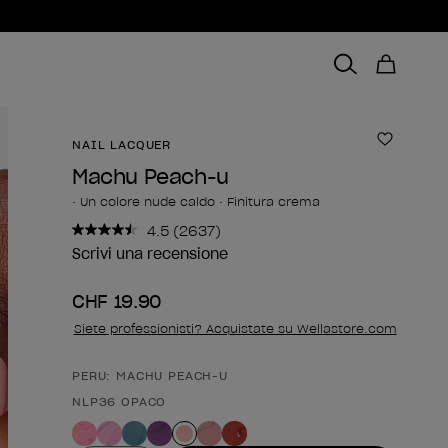
NAIL LACQUER
Aggiungi
Machu Peach-u
• Un colore nude caldo • Finitura crema
4.5
(2637)
Leggi
2637
Scrivi una recensione
recensioni.
Stesso
CHF 19.90
link
alla
Siete professionisti? Acquistate su Wellastore.com
pagina.
PERU: MACHU PEACH-U
Forma del prodotto
NLP36 OPACO