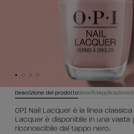
Skip to slide
Skip to slide
Skip to slide
Skip to slide
1
2
3
4
Descrizione del prodotto
Benefici
Applicazione
I
OPI Nail Lacquer è la linea classica 
Lacquer è disponibile in una vasta
riconoscibile dal tappo nero.