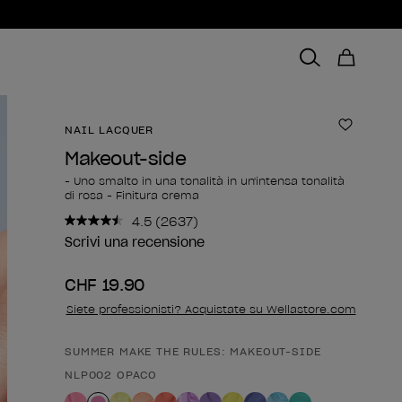
NAIL LACQUER
Aggiungi
Makeout-side
- Uno smalto in una tonalità in un'intensa tonalità
di rosa - Finitura crema
4.5
(2637)
Leggi
2637
Scrivi una recensione
recensioni.
Stesso
CHF 19.90
link
alla
Siete professionisti? Acquistate su Wellastore.com
pagina.
SUMMER MAKE THE RULES: MAKEOUT-SIDE
Forma del prodotto
NLP002 OPACO