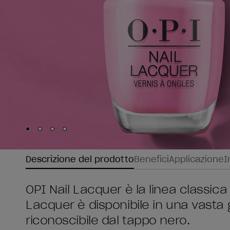
Skip to slide
Skip to slide
Skip to slide
Skip to slide
1
2
3
4
Descrizione del prodotto
Benefici
Applicazione
I
OPI Nail Lacquer è la linea classica 
Lacquer è disponibile in una vasta
riconoscibile dal tappo nero.