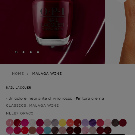
Skip to slide
Skip to slide
Skip to slide
Skip to slide
1
2
3
4
HOME
MALAGA WINE
NAIL LACQUER
• Un colore inebriante di vino rosso • Finitura crema
CLASSICS: MALAGA WINE
Forma del prodotto
NLL87 OPACO