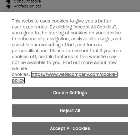
Tipo di cliente
Consumatore
Professionista
ISCRIVIMI
This website uses cookies to give you a better
user experience. By clicking “Accept All Cookies”,
Informazioni per i clienti
you agree to the storing of cookies on your device
to enhance site navigation, analyze site usage, and
OPI & voi
assist in our marketing effort, and for ads
personalisations. Please remember that if you turn
cookies off, certain features of this website may
not be available to you. Find out more about how
we use
cookies.
https://www.wellacompany.com/cookie-
instagram
facebook
policy
Impostazioni dei cookie
Cookie Settings
Copyright 2026, Wella Operations US LLC. Tutti i diritti riservati.
Reject All
Accept All Cookies