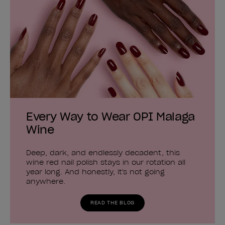
Every Way to Wear OPI Malaga
Wine
Deep, dark, and endlessly decadent, this
wine red nail polish stays in our rotation all
year long. And honestly, it's not going
anywhere.
READ THE BLOG