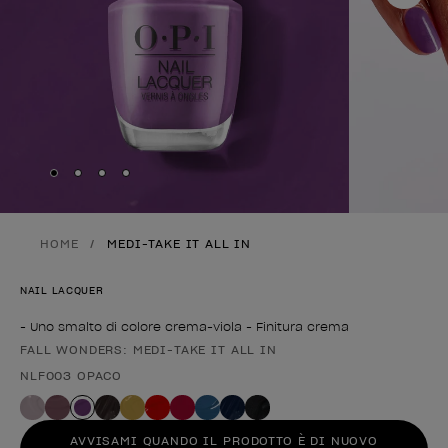
Skip to slide
Skip to slide
Skip to slide
Skip to slide
1
2
3
4
HOME
MEDI-TAKE IT ALL IN
NAIL LACQUER
- Uno smalto di colore crema-viola - Finitura crema
FALL WONDERS: MEDI-TAKE IT ALL IN
Forma del prodotto
NLF003 OPACO
AVVISAMI QUANDO IL PRODOTTO È DI NUOVO