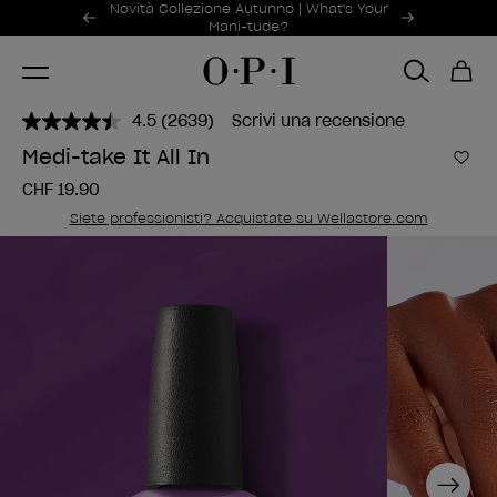
Offerte promozionali
Novità Collezione Autunno | What's Your
Item 1 of 2
Mani-tude?
4.5
(2639)
Scrivi una recensione
Leggi
2639
Medi-take It All In
recensioni.
Aggi
Stesso
CHF 19.90
link
alla
Siete professionisti? Acquistate su Wellastore.com
pagina.
Next