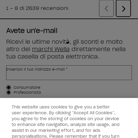
Avete un'e-mail
Ricevi le ultime novità, gli sconti e molto
altro dei
marchi Wella
direttamente nella
tua casella di posta elettronica.
Inserisci il tuo indirizzo e-mail *
Tipo di cliente
Consumatore
Professionista
ISCRIVIMI
This website uses cookies to give you a better
user experience. By clicking “Accept All Cookies”,
Informazioni per i clienti
you agree to the storing of cookies on your device
to enhance site navigation, analyze site usage, and
OPI & voi
assist in our marketing effort, and for ads
personalisations. Please remember that if you turn