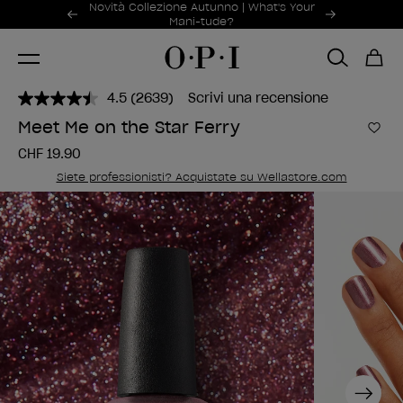
Offerte promozionali
Novità Collezione Autunno | What's Your
Item 1 of 2
Mani-tude?
4.5
(2639)
Scrivi una recensione
Leggi
2639
Meet Me on the Star Ferry
recensioni.
Aggi
Stesso
CHF 19.90
link
alla
Siete professionisti? Acquistate su Wellastore.com
pagina.
Next