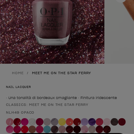
Skip to slide
Skip to slide
Skip to slide
Skip to slide
1
2
3
4
HOME
MEET ME ON THE STAR FERRY
NAIL LACQUER
• Una tonalità di bordeaux smagliante • Finitura iridescente
CLASSICS: MEET ME ON THE STAR FERRY
Forma del prodotto
NLH49 OPACO