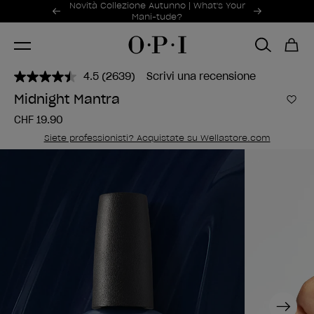
Offerte promozionali
Novità Collezione Autunno | What's Your
Item 1 of 2
Mani-tude?
4.5
(2639)
Scrivi una recensione
Leggi
2639
Midnight Mantra
recensioni.
Aggi
Stesso
CHF 19.90
link
alla
Siete professionisti? Acquistate su Wellastore.com
pagina.
Next