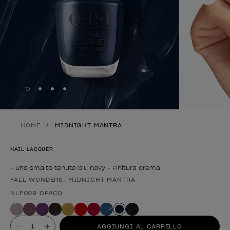
Skip to slide
Skip to slide
Skip to slide
Skip to slide
1
2
3
4
HOME
MIDNIGHT MANTRA
NAIL LACQUER
- Uno smalto tenuta blu navy - Finitura crema
FALL WONDERS: MIDNIGHT MANTRA
Forma del prodotto
NLF009 OPACO
Valore
AGGIUNGI AL CARRELLO