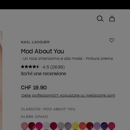
NAIL LACQUER
Aggiungi
Mod About You
• Un rosa chiarissimo e alla moda • Finitura crema
4.5
(2639)
Leggi
2639
Scrivi una recensione
recensioni.
Stesso
CHF 19.90
link
alla
Siete professionisti? Acquistate su Wellastore.com
pagina.
CLASSICS: MOD ABOUT YOU
Forma del prodotto
NLB56 OPACO