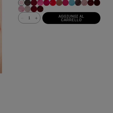
Valore
AGGIUNGI AL
CARRELLO