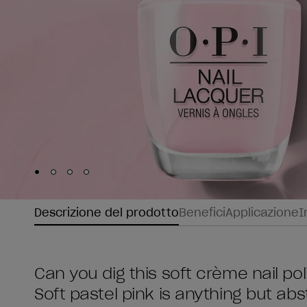
Skip to slide
Skip to slide
Skip to slide
Skip to slide
1
2
3
4
Descrizione del prodotto
Benefici
Applicazione
I
Can you dig this soft crème nail po
Soft pastel pink is anything but abs