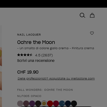
NAIL LACQUER
Aggiungi
Ochre the Moon
- Un smalto di colore giallo crema - Finitura crema
4.5
(2637)
Leggi
2637
Scrivi una recensione
recensioni.
Stesso
CHF 19.90
link
alla
Siete professionisti? Acquistate su Wellastore.com
pagina.
FALL WONDERS: OCHRE THE MOON
Forma del prodotto
NLF005 OPACO