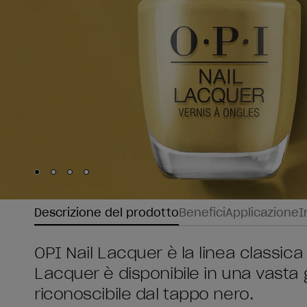
Skip to slide
Skip to slide
Skip to slide
Skip to slide
1
2
3
4
Descrizione del prodotto
Benefici
Applicazione
I
OPI Nail Lacquer è la linea classica 
Lacquer è disponibile in una vasta
riconoscibile dal tappo nero.