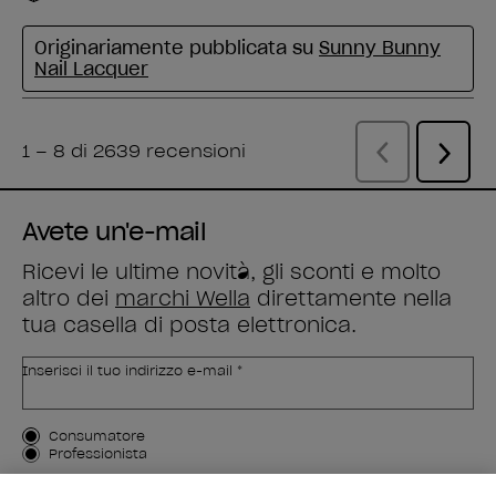
Avete un'e-mail
Ricevi le ultime novità, gli sconti e molto
altro dei
marchi Wella
direttamente nella
tua casella di posta elettronica.
Inserisci il tuo indirizzo e-mail *
Tipo di cliente
Consumatore
Professionista