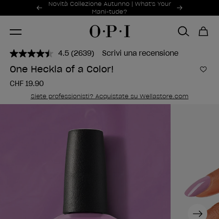
Offerte promozionali
Novità Collezione Autunno | What's Your
Item 1 of 2
Mani-tude?
4.5
(2639)
Scrivi una recensione
Leggi
2639
One Heckla of a Color!
recensioni.
Aggi
Stesso
CHF 19.90
link
alla
Siete professionisti? Acquistate su Wellastore.com
pagina.
Next