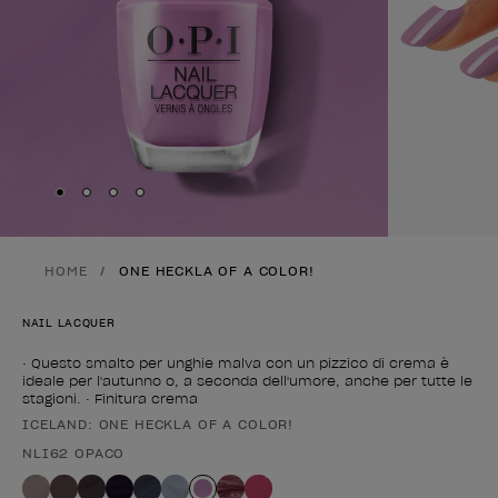
Skip to slide
Skip to slide
Skip to slide
Skip to slide
1
2
3
4
HOME
ONE HECKLA OF A COLOR!
NAIL LACQUER
• Questo smalto per unghie malva con un pizzico di crema è
ideale per l'autunno o, a seconda dell'umore, anche per tutte le
stagioni. • Finitura crema
ICELAND: ONE HECKLA OF A COLOR!
Forma del prodotto
NLI62 OPACO