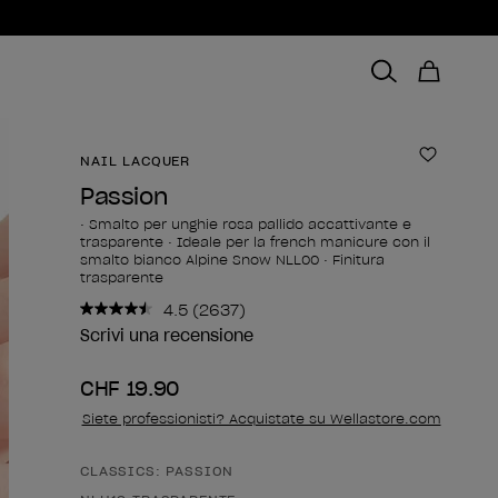
NAIL LACQUER
Aggiungi
Passion
• Smalto per unghie rosa pallido accattivante e
trasparente • Ideale per la french manicure con il
smalto bianco Alpine Snow NLL00 • Finitura
trasparente
4.5
(2637)
Leggi
2637
Scrivi una recensione
recensioni.
Stesso
CHF 19.90
link
alla
Siete professionisti? Acquistate su Wellastore.com
pagina.
CLASSICS: PASSION
Forma del prodotto