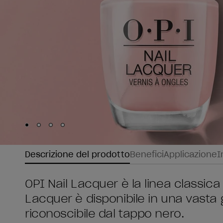
Skip to slide
Skip to slide
Skip to slide
Skip to slide
1
2
3
4
Descrizione del prodotto
Benefici
Applicazione
I
OPI Nail Lacquer è la linea classica 
Lacquer è disponibile in una vasta
riconoscibile dal tappo nero.