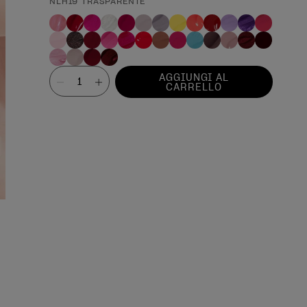
NLH19 TRASPARENTE
Valore
AGGIUNGI AL
CARRELLO