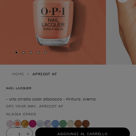
Skip to slide
Skip to slide
Skip to slide
Skip to slide
Skip to slide
1
2
3
4
5
HOME
APRICOT AF
NAIL LACQUER
- Uno smalto color albicocca - Finitura: crema
OPI YOUR WAY: APRICOT AF
Forma del prodotto
NLS014 OPACO
Valore
AGGIUNGI AL CARRELLO