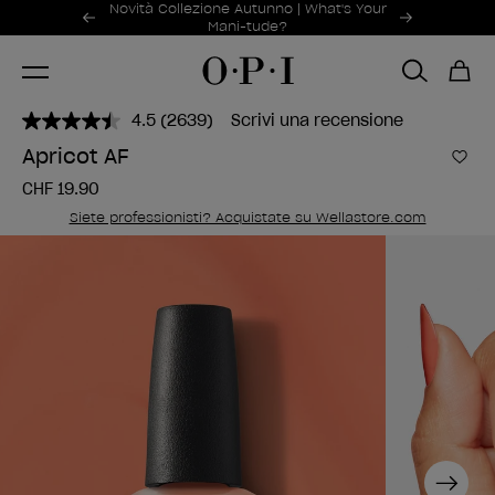
Offerte promozionali
Novità Collezione Autunno | What's Your
Item 1 of 2
Mani-tude?
4.5
(2639)
Scrivi una recensione
Leggi
2639
Apricot AF
recensioni.
Aggi
Stesso
CHF 19.90
link
alla
Siete professionisti? Acquistate su Wellastore.com
pagina.
Next