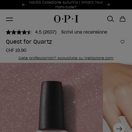
Offerte promozionali
Novità Collezione Autunno | What's Your
Item 1 of 2
Mani-tude?
4.5
(2637)
Scrivi una recensione
Leggi
2637
Quest for Quartz
recensioni.
Aggi
Stesso
CHF 19.90
link
alla
Siete professionisti? Acquistate su Wellastore.com
pagina.
Next