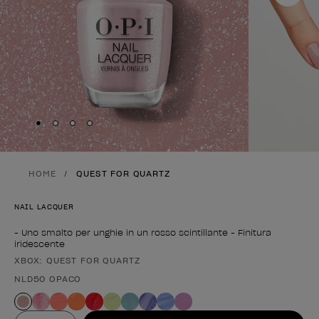
Skip to slide
Skip to slide
Skip to slide
Skip to slide
1
2
3
4
HOME
QUEST FOR QUARTZ
NAIL LACQUER
- Uno smalto per unghie in un rosso scintillante - Finitura
iridescente
XBOX: QUEST FOR QUARTZ
Forma del prodotto
NLD50 OPACO
Valore