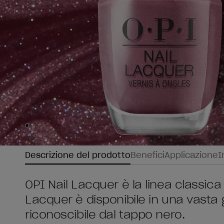
Skip to slide
1
Descrizione del prodotto
Benefici
Applicazione
I
OPI Nail Lacquer è la linea classica 
Lacquer è disponibile in una vasta
riconoscibile dal tappo nero.