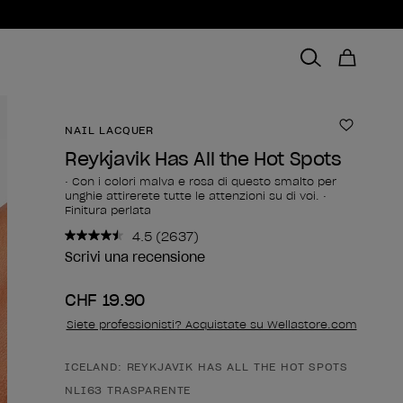
NAIL LACQUER
Aggiungi
Reykjavik Has All the Hot Spots
• Con i colori malva e rosa di questo smalto per
unghie attirerete tutte le attenzioni su di voi. •
Finitura perlata
4.5
(2637)
Leggi
2637
Scrivi una recensione
recensioni.
Stesso
CHF 19.90
link
alla
Siete professionisti? Acquistate su Wellastore.com
pagina.
ICELAND: REYKJAVIK HAS ALL THE HOT SPOTS
Forma del prodotto
NLI63 TRASPARENTE