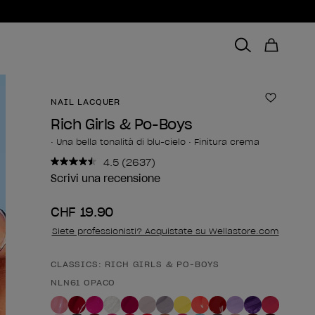
NAIL LACQUER
Aggiungi
Rich Girls & Po-Boys
• Una bella tonalità di blu-cielo • Finitura crema
4.5
(2637)
Leggi
2637
Scrivi una recensione
recensioni.
Stesso
CHF 19.90
link
alla
Siete professionisti? Acquistate su Wellastore.com
pagina.
CLASSICS: RICH GIRLS & PO-BOYS
Forma del prodotto
NLN61 OPACO