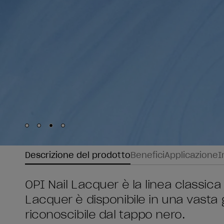
Skip to slide
Skip to slide
Skip to slide
Skip to slide
1
2
3
4
Descrizione del prodotto
Benefici
Applicazione
I
OPI Nail Lacquer è la linea classica 
Lacquer è disponibile in una vasta
riconoscibile dal tappo nero.