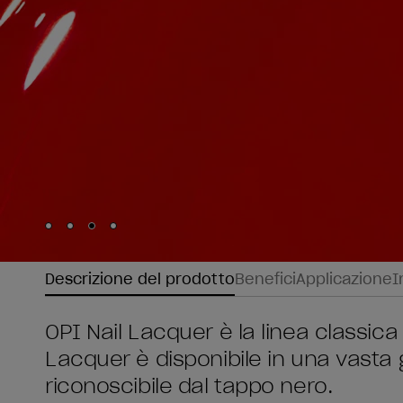
Skip to slide
Skip to slide
Skip to slide
Skip to slide
1
2
3
4
Descrizione del prodotto
Benefici
Applicazione
I
OPI Nail Lacquer è la linea classica 
Lacquer è disponibile in una vasta
riconoscibile dal tappo nero.