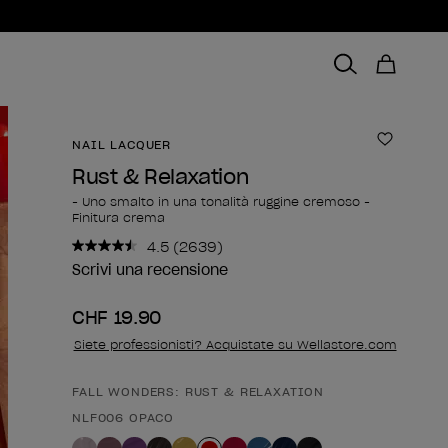
NAIL LACQUER
Aggiungi
Rust & Relaxation
- Uno smalto in una tonalità ruggine cremoso -
Finitura crema
4.5
(2639)
Leggi
2639
Scrivi una recensione
recensioni.
Stesso
CHF 19.90
link
alla
Siete professionisti? Acquistate su Wellastore.com
pagina.
FALL WONDERS: RUST & RELAXATION
Forma del prodotto
NLF006 OPACO