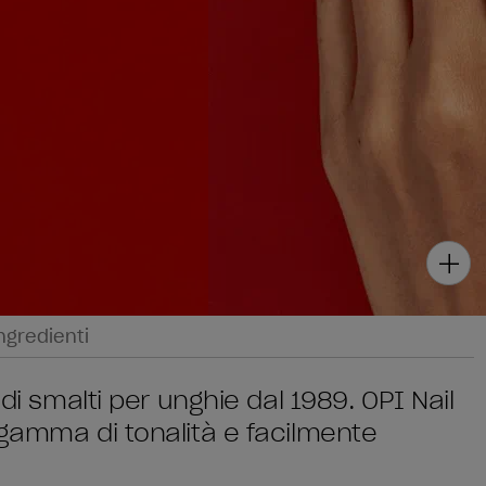
ngredienti
di smalti per unghie dal 1989. OPI Nail
 gamma di tonalità e facilmente