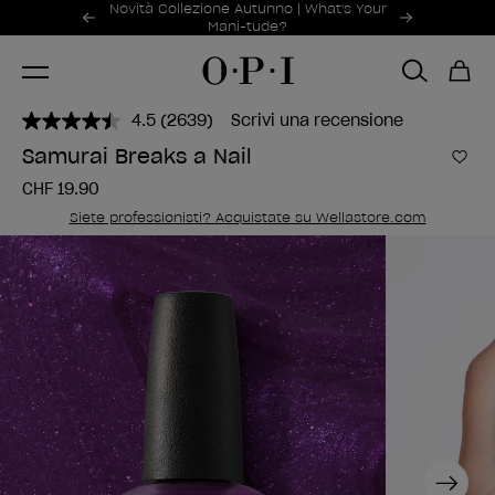
Offerte promozionali
Novità Collezione Autunno | What's Your
Item 1 of 2
Mani-tude?
4.5
(2639)
Scrivi una recensione
Leggi
2639
Samurai Breaks a Nail
recensioni.
Aggi
Stesso
CHF 19.90
link
alla
Siete professionisti? Acquistate su Wellastore.com
pagina.
Next