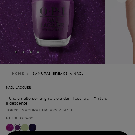
Skip to slide
Skip to slide
Skip to slide
Skip to slide
1
2
3
4
HOME
SAMURAI BREAKS A NAIL
NAIL LACQUER
- Uno smalto per unghie viola dai riflessi blu - Finitura
iridescente
TOKYO: SAMURAI BREAKS A NAIL
Forma del prodotto
NLT85 OPACO