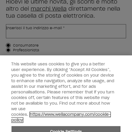
Ricevi le ultime novità, gli sconti e molto
altro dei
marchi Wella
direttamente nella
tua casella di posta elettronica.
Inserisci il tuo indirizzo e-mail *
Tipo di cliente
Consumatore
Professionista
ISCRIVIMI
This website uses cookies to give you a better
user experience. By clicking “Accept All Cookies”,
Informazioni per i clienti
you agree to the storing of cookies on your device
to enhance site navigation, analyze site usage, and
OPI & voi
assist in our marketing effort, and for ads
personalisations. Please remember that if you turn
cookies off, certain features of this website may
not be available to you. Find out more about how
we use
cookies.
https://www.wellacompany.com/cookie-
instagram
facebook
policy
Impostazioni dei cookie
Cookie Settings