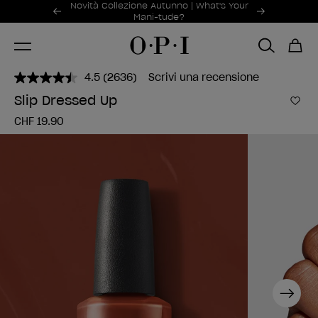
Offerte promozionali
Novità Collezione Autunno | What's Your
Item 1 of 2
Mani-tude?
4.5
(2636)
Scrivi una recensione
Leggi
2636
Slip Dressed Up
recensioni.
Aggi
Stesso
CHF 19.90
link
alla
pagina.
Next