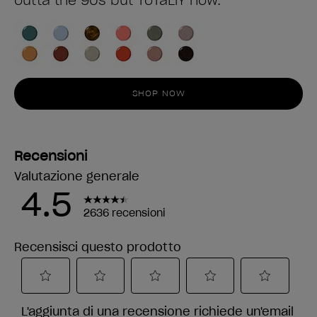
outta the 90s but ToTaLlY now.
SHOP NOW