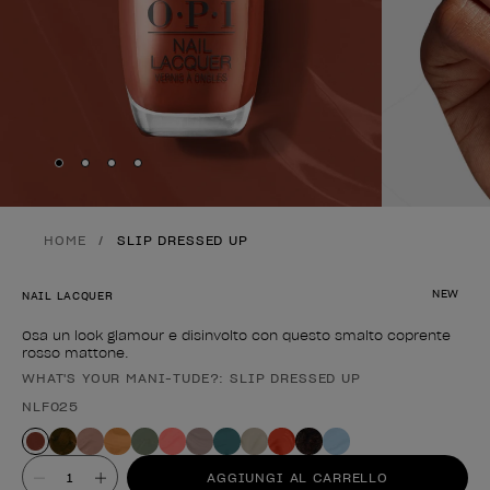
Skip to slide
Skip to slide
Skip to slide
Skip to slide
1
2
3
4
HOME
SLIP DRESSED UP
NEW
NAIL LACQUER
Osa un look glamour e disinvolto con questo smalto coprente
rosso mattone.
WHAT'S YOUR MANI-TUDE?: SLIP DRESSED UP
Forma del prodotto
NLF025
Valore
AGGIUNGI AL CARRELLO